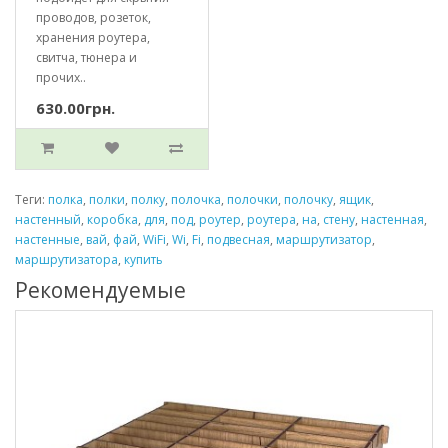
проводов, розеток,
хранения роутера,
свитча, тюнера и
прочих..
630.00грн.
Теги:
полка
,
полки
,
полку
,
полочка
,
полочки
,
полочку
,
ящик
,
настенный
,
коробка
,
для
,
под
,
роутер
,
роутера
,
на
,
стену
,
настенная
,
настенные
,
вай
,
фай
,
WiFi
,
Wi
,
Fi
,
подвесная
,
маршрутизатор
,
маршрутизатора
,
купить
Рекомендуемые