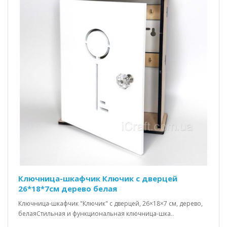
Ключница-шкафчик Ключик c дверцей
26*18*7см дерево белая
Ключница-шкафчик "Ключик" с дверцей, 26×18×7 см, дерево,
белаяСтильная и функциональная ключница-шка..