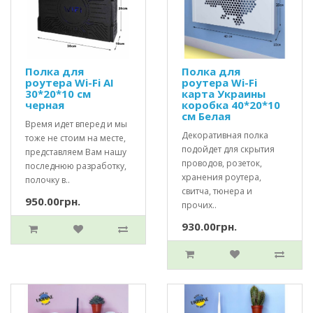
Полка для
Полка для
роутера Wi-Fi AI
роутера Wi-Fi
30*20*10 см
карта Украины
черная
коробка 40*20*10
см Белая
Время идет вперед и мы
Декоративная полка
тоже не стоим на месте,
подойдет для скрытия
представляем Вам нашу
проводов, розеток,
последнюю разработку,
хранения роутера,
полочку в..
свитча, тюнера и
950.00грн.
прочих..
930.00грн.