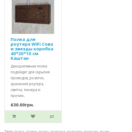
Полка для
роутера WiFi Сова
и звезды коробка
40*20*10 см
Каштан
Декоративная полка
подойдет для скрытия
проводов, розеток,
хранения роутера,
свитча, тюнера и
прочих..
630.00грн.
Теги:
полка
,
полки
,
полку
,
полочка
,
полочки
,
полочку
,
ящик
,