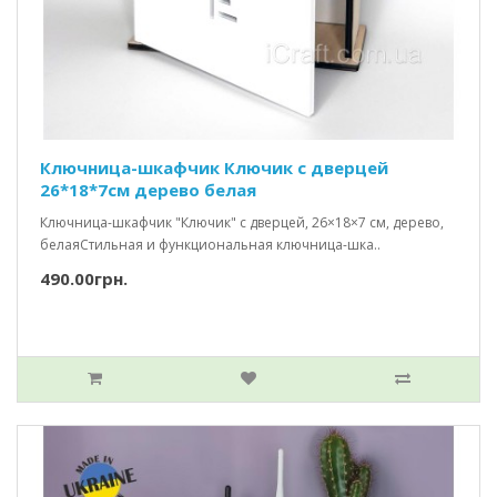
Ключница-шкафчик Ключик c дверцей
26*18*7см дерево белая
Ключница-шкафчик "Ключик" с дверцей, 26×18×7 см, дерево,
белаяСтильная и функциональная ключница-шка..
490.00грн.