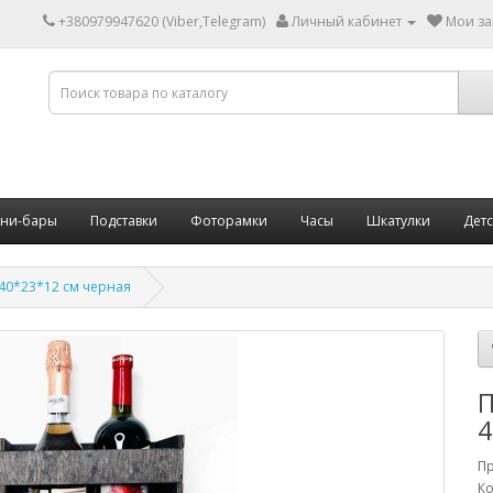
+380979947620 (Viber,Telegram)
Личный кабинет
Мои за
ни-бары
Подставки
Фоторамки
Часы
Шкатулки
Дет
 40*23*12 см черная
П
4
П
Ко