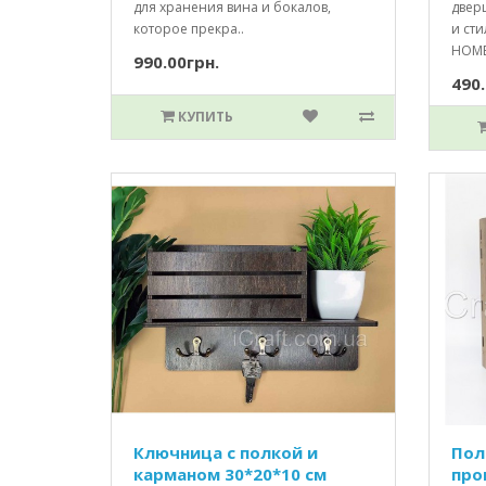
для хранения вина и бокалов,
двер
которое прекра..
и ст
HOME 
990.00грн.
490.
КУПИТЬ
Ключница с полкой и
Пол
карманом 30*20*10 см
про