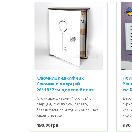
Ключница-шкафчик
Пол
Ключик c дверцей
Реш
26*18*7см дерево белая
см 
Ключница-шкафчик "Ключик" с
Деко
дверцей, 26×18×7 см, дерево,
скрыт
белаяСтильная и функциональная
хране
ключница-шка..
прочи
490.00грн.
930.