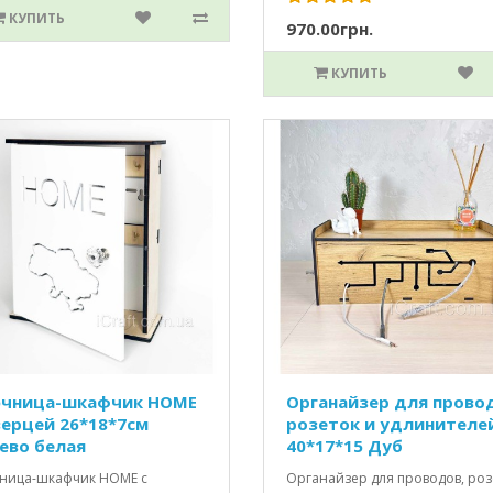
КУПИТЬ
970.00грн.
КУПИТЬ
чница-шкафчик HOME
Органайзер для прово
верцей 26*18*7см
розеток и удлинителе
ево белая
40*17*15 Дуб
ница-шкафчик HOME с
Органайзер для проводов, роз