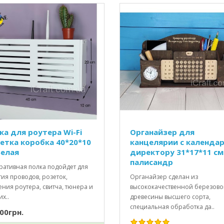
ка для роутера Wi-Fi
Органайзер для
етка коробка 40*20*10
канцелярии с календа
Белая
директору 31*17*11 см
палисандр
ративная полка подойдет для
ия проводов, розеток,
Органайзер сделан из
ния роутера, свитча, тюнера и
высококачественной березов
х..
древесины высшего сорта,
специальная обработка да..
00грн.