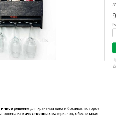
До
9
Ко
П
тичное
решение для хранения вина и бокалов, которое
выполнена из
качественных
материалов, обеспечивая