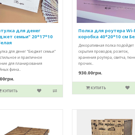
тулка для денег
Полка для роутера Wi-F
джет семьи" 20*17*10
коробка 40*20*10 см Б
белая
Декоративная полка подойдет 
улка для денег "Бюджет семьи"
скрытия проводов, розеток,
 стильное и практичное
хранения роутера, свитча, тюн
ние для планирования
прочих..
йных фина..
930.00грн.
00грн.
КУПИТЬ
КУПИТЬ