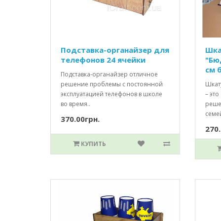
Подставка-органайзер для
Шка
телефонов 24 ячейки
"Бю
см 
Подставка-органайзер отличное
решение проблемы с постоянной
Шкат
эксплуатацией телефонов в школе
– это
во время..
реше
семе
370.00грн.
270.
КУПИТЬ