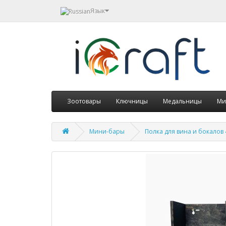
Язык
Зоотовары
Ключницы
Медальницы
Ми
Мини-бары
Полка для вина и бокалов