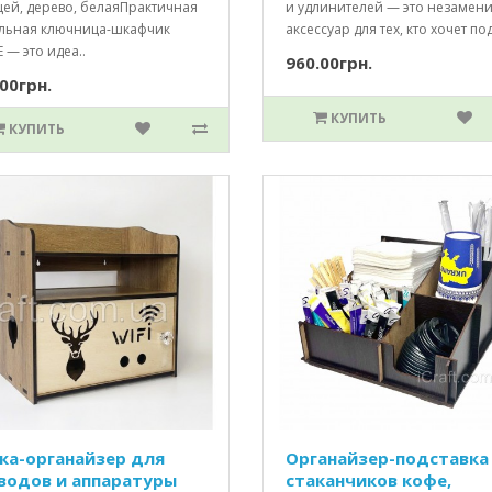
цей, дерево, белаяПрактичная
и удлинителей — это незамен
ильная ключница-шкафчик
аксессуар для тех, кто хочет по
— это идеа..
960.00грн.
00грн.
КУПИТЬ
КУПИТЬ
ка-органайзер для
Органайзер-подставка
водов и аппаратуры
стаканчиков кофе,