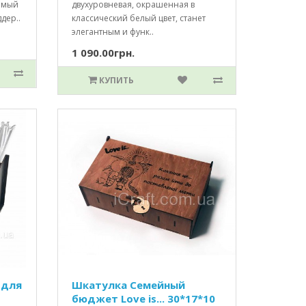
имый
двухуровневая, окрашенная в
ддер..
классический белый цвет, станет
элегантным и функ..
1 090.00грн.
КУПИТЬ
 для
Шкатулка Семейный
бюджет Love is... 30*17*10