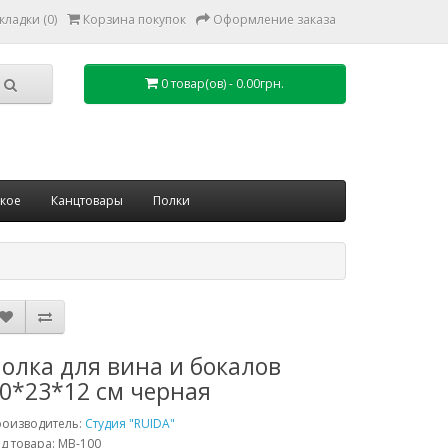
кладки (0)
Корзина покупок
Оформление заказа
0 товар(ов) - 0.00грн.
ское
Канцтовары
Полки
олка для вина и бокалов
0*23*12 см черная
роизводитель:
Студия "RUIDA"
д товара: MB-100