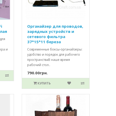
i
Органайзер для проводов,
елая
зарядных устройств и
сетевого фильтра
для
37*15*11 береза
ера и
Современные боксы-органайзеры:
удобство и порядок для рабочего
пространстваВ наше время
рабочий стол..
790.00грн.
КУПИТЬ