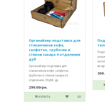
Органайзер-подставка для
Под
стаканчиков кофе,
тел
салфеток, трубочек и
Подс
стиков сахара 4 отделения
реше
дуб
эксп
Органайзер-подставка для
во вр
стаканчиков кофе, салфеток,
300.
трубочек и стиков сахара (4
отделения, ЛХДФ, ду..
299.00грн.
КУПИТЬ