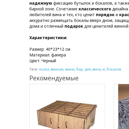
надежную
фиксацию бутылок и бокалов, а такж
барной зоне. Сочетание
классического
дизайна
любителей вина и тех, кто ценит
порядок
и
кра
аккуратно размещать бокалы вверх дном, защищая
дома и отличный
подарок
для ценителей винной
Характеристики:
Размер: 40*23*12 см
Материал: фанера
Цвет: Черный
Теги:
полка
,
винная
,
мини
,
бар
,
для
,
вина
,
и
,
бокалов
Рекомендуемые