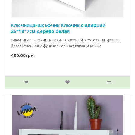
Ключница-шкафчик Ключик c дверцей
26*18*7см дерево белая
Ключница-шкафчик "Ключик" с дверцей, 26×18×7 см, дерево,
белаяСтильная и функциональная ключница-шка..
490.00грн.