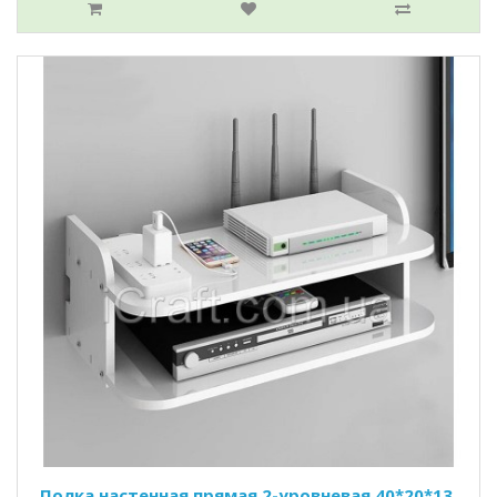
Полка настенная прямая 2-уровневая 40*20*13