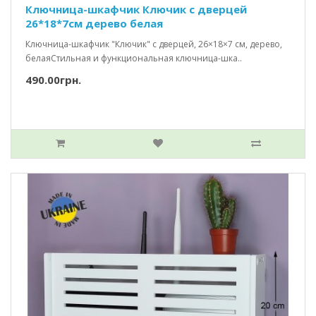
Ключница-шкафчик Ключик c дверцей
26*18*7см дерево белая
Ключница-шкафчик "Ключик" с дверцей, 26×18×7 см, дерево,
белаяСтильная и функциональная ключница-шка..
490.00грн.