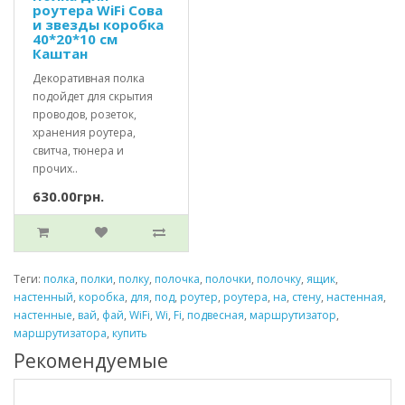
роутера WiFi Сова
и звезды коробка
40*20*10 см
Каштан
Декоративная полка
подойдет для скрытия
проводов, розеток,
хранения роутера,
свитча, тюнера и
прочих..
630.00грн.
Теги:
полка
,
полки
,
полку
,
полочка
,
полочки
,
полочку
,
ящик
,
настенный
,
коробка
,
для
,
под
,
роутер
,
роутера
,
на
,
стену
,
настенная
,
настенные
,
вай
,
фай
,
WiFi
,
Wi
,
Fi
,
подвесная
,
маршрутизатор
,
маршрутизатора
,
купить
Рекомендуемые