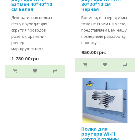
Бэтмен 40*40*10
30*20*10 см
см Белая
черная
Декоративная полка на
Время идет вперед и мы
стену подходит для
тоже не стоим на месте,
скрытия проводов,
представляем Вам нашу
розеток, хранения
последнюю разработку,
роутера,
полочку в..
маршрутизатора..
950.00грн.
1 780.00грн.
Полка для
роутера Wi-Fi
карта Украины