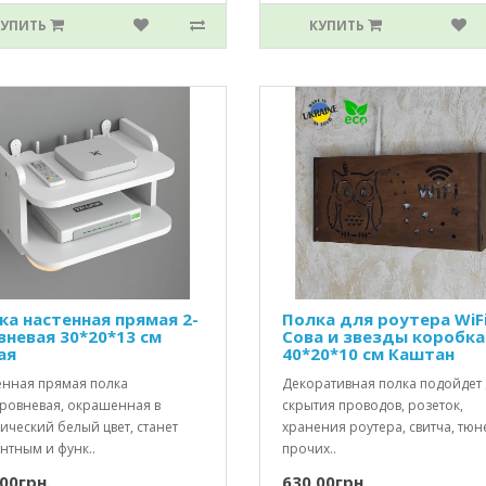
КУПИТЬ
КУПИТЬ
ка настенная прямая 2-
Полка для роутера WiF
вневая 30*20*13 см
Сова и звезды коробка
ая
40*20*10 см Каштан
енная прямая полка
Декоративная полка подойдет 
уровневая, окрашенная в
скрытия проводов, розеток,
ический белый цвет, станет
хранения роутера, свитча, тюн
нтным и функ..
прочих..
00грн.
630.00грн.