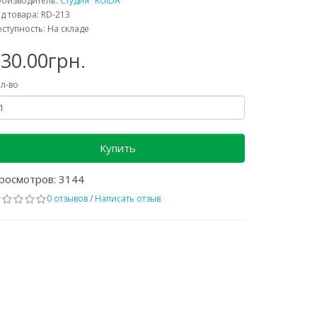
роизводитель:
Студия "RUIDA"
д товара: RD-213
ступность: На складе
30.00грн.
л-во
Купить
росмотров: 3144
0 отзывов
/
Написать отзыв