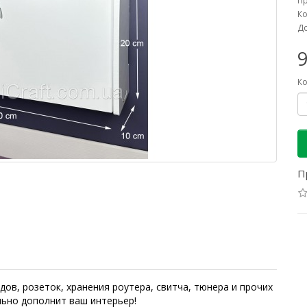
П
Ко
До
9
Ко
П
ов, розеток, хранения роутера, свитча, тюнера и прочих
льно дополнит ваш интерьер!