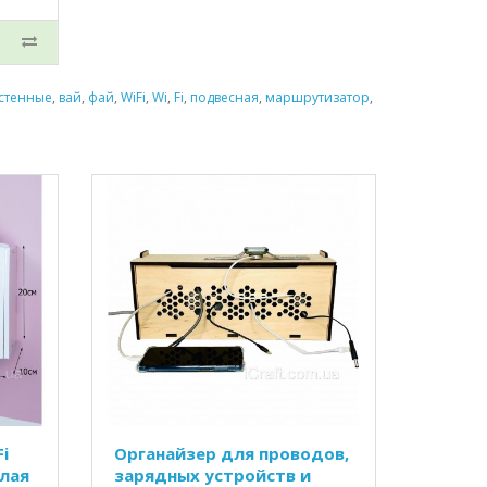
стенные
,
вай
,
фай
,
WiFi
,
Wi
,
Fi
,
подвесная
,
маршрутизатор
,
i
Органайзер для проводов,
елая
зарядных устройств и