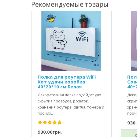
Рекомендуемые товары
Полка для роутера WiFi
Пол
Кот удачи коробка
Сов
40*20*10 см Белая
40*
Декоративная полка подойдет для
Деко
скрытия проводов, розеток,
скрыт
хранения роутера, свитча, тюнера и
хране
прочих..
прочи
930.
930.00грн.