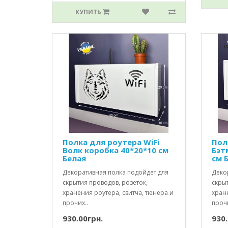
КУПИТЬ
Полка для роутера WiFi
Пол
Волк коробка 40*20*10 см
Бэт
Белая
см 
Декоративная полка подойдет для
Деко
скрытия проводов, розеток,
скрыт
хранения роутера, свитча, тюнера и
хране
прочих..
прочи
930.00грн.
930.