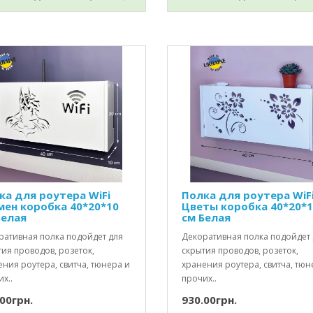
ка для роутера WiFi
Полка для роутера WiF
мен коробка 40*20*10
Цветы коробка 40*20*
Белая
см Белая
ративная полка подойдет для
Декоративная полка подойдет 
ия проводов, розеток,
скрытия проводов, розеток,
ния роутера, свитча, тюнера и
хранения роутера, свитча, тюн
х..
прочих..
00грн.
930.00грн.