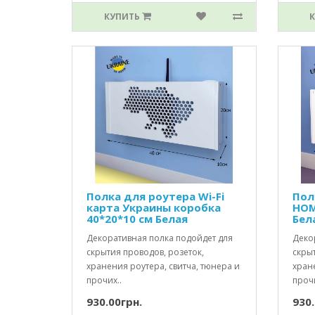
КУПИТЬ
Полка для роутера Wi-Fi
Пол
карта Украины коробка
HOM
40*20*10 см Белая
Бел
Декоративная полка подойдет для
Деко
скрытия проводов, розеток,
скрыт
хранения роутера, свитча, тюнера и
хране
прочих..
прочи
930.00грн.
930.