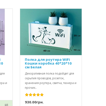
i
Полка для роутера WiFi
10
Кошки коробка 40*20*10
см Белая
для
Декоративная полка подойдет для
скрытия проводов, розеток,
ера и
хранения роутера, свитча, тюнера и
прочих..
930.00грн.