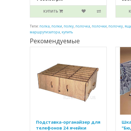
КУПИТЬ
Теги:
полка
,
полки
,
полку
,
полочка
,
полочки
,
полочку
,
ящ
маршрутизатора
,
купить
Рекомендуемые
Подставка-органайзер для
Шка
телефонов 24 ячейки
"Бю