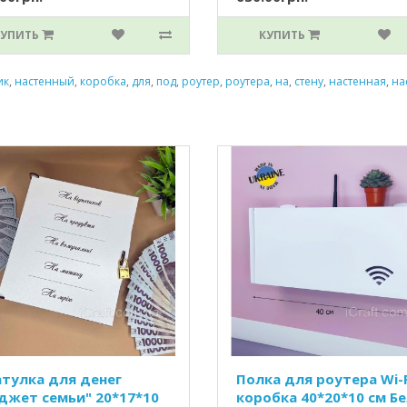
КУПИТЬ
КУПИТЬ
ик
,
настенный
,
коробка
,
для
,
под
,
роутер
,
роутера
,
на
,
стену
,
настенная
,
на
тулка для денег
Полка для роутера Wi-F
джет семьи" 20*17*10
коробка 40*20*10 см Б