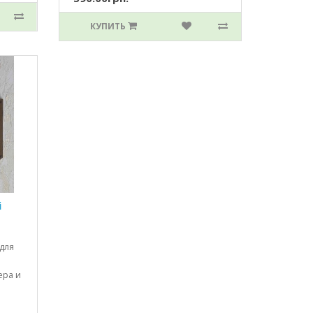
КУПИТЬ
i
для
ера и