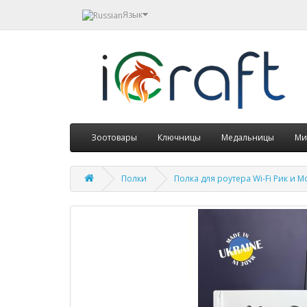
Язык
Зоотовары
Ключницы
Медальницы
Ми
Полки
Полка для роутера Wi-Fi Рик и 