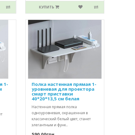
КУПИТЬ
я 1-
Полка настенная прямая 1-
м
уровневая для проектора
смарт приставки
40*20*13,5 см белая
Настенная прямая полка
одноуровневая, окрашенная в
ет
классический белый цвет, станет
элегантным и функ..
590.00грн.