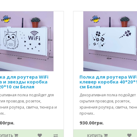
ка для роутера WiFi
Полка для роутера WiF
а и звезды коробка
клевер коробка 40*20*
20*10 см Белая
см Белая
ративная полка подойдет для
Декоративная полка подойдет 
ия проводов, розеток,
скрытия проводов, розеток,
ния роутера, свитча, тюнера и
хранения роутера, свитча, тюн
х..
прочих..
00грн.
930.00грн.
КУПИТЬ
КУПИТЬ