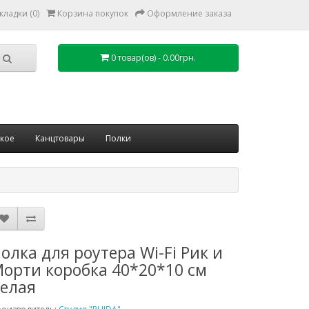
кладки (0)
Корзина покупок
Оформление заказа
0 товар(ов) - 0.00грн.
ское
Канцтовары
Полки
олка для роутера Wi-Fi Рик и
орти коробка 40*20*10 см
елая