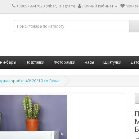
+380979947620 (Viber,Telegram)
Личный кабинет
Мои за
ни-бары
Подставки
Фоторамки
Часы
Шкатулки
Дет
Морти коробка 40*20*10 см Белая
П
М
Б