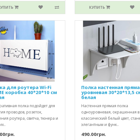
КУПИТЬ
КУПИТЬ
ка для роутера Wi-Fi
Полка настенная пряма
E коробка 40*20*10 см
уровневая 30*20*13,5 с
ая
белая
ративная полка подойдет для
Настенная прямая полка
ия проводов, розеток,
одноуровневая, окрашенная в
ния роутера, свитча, тюнера и
классический белый цвет, стан
х..
элегантным и функ..
00грн.
490.00грн.