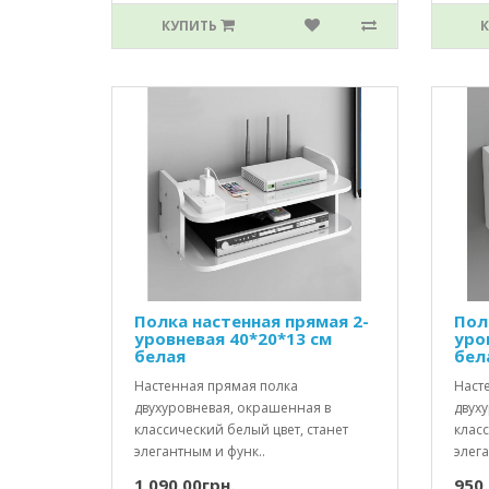
КУПИТЬ
Полка настенная прямая 2-
Пол
уровневая 40*20*13 см
уро
белая
бел
Настенная прямая полка
Наст
двухуровневая, окрашенная в
двух
классический белый цвет, станет
класс
элегантным и функ..
элега
1 090.00грн.
950.